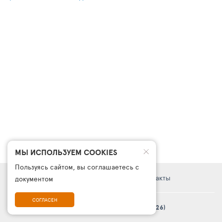
МЫ ИСПОЛЬЗУЕМ COOKIES
Пользуясь сайтом, вы соглашаетесь с
Правовая информация
Поддержка
Контакты
документом
СОГЛАСЕН
© Платформа «ТурСайт Про» в.5.2.0 (2003 - 2026)