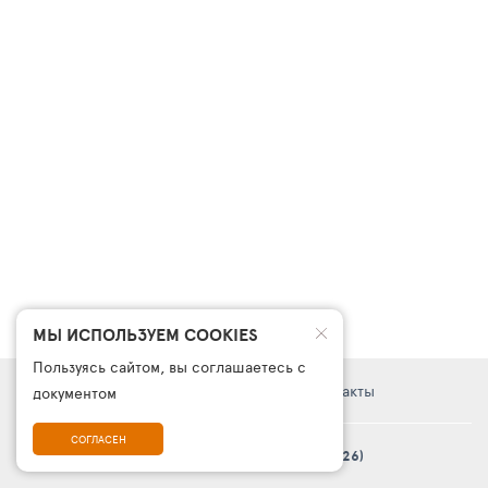
МЫ ИСПОЛЬЗУЕМ COOKIES
Пользуясь сайтом, вы соглашаетесь с
Правовая информация
Поддержка
Контакты
документом
СОГЛАСЕН
© Платформа «ТурСайт Про» в.5.2.0 (2003 - 2026)